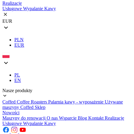
Realizacje
Usługowe Wypalanie Kawy
EUR
PLN
EUR
PL
EN
Nasze produkty
Coffed Coffee Roasters
Palarnia kawy - wyposażenie
Używane
maszyny
Coffed Sklep
Nowości
Maszyny do renowacji
O nas
Wsparcie
Blog
Kontakt
Realizacje
Usługowe Wypalanie Kawy