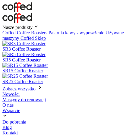
Nasze produkty
Coffed Coffee Roasters
Palarnia kawy - wyposażenie
Używane
maszyny
Coffed Sklep
SR3 Coffee Roaster
SR5 Coffee Roaster
SR15 Coffee Roaster
SR25 Coffee Roaster
Zobacz wszystko
Nowości
Maszyny do renowacji
O nas
Wsparcie
Do pobrania
Blog
Kontakt