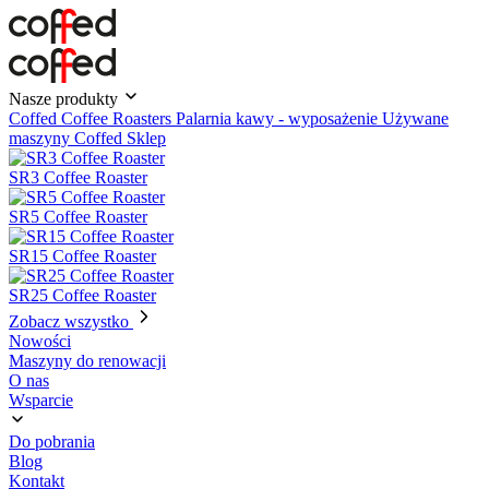
Nasze produkty
Coffed Coffee Roasters
Palarnia kawy - wyposażenie
Używane
maszyny
Coffed Sklep
SR3 Coffee Roaster
SR5 Coffee Roaster
SR15 Coffee Roaster
SR25 Coffee Roaster
Zobacz wszystko
Nowości
Maszyny do renowacji
O nas
Wsparcie
Do pobrania
Blog
Kontakt