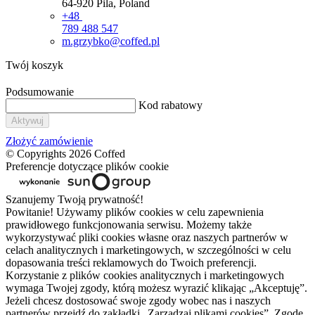
64-920 Pila, Poland
+48
789 488 547
m.grzybko@coffed.pl
Twój koszyk
Podsumowanie
Kod rabatowy
Aktywuj
Złożyć zamówienie
© Copyrights 2026 Coffed
Preferencje dotyczące plików cookie
Szanujemy Twoją prywatność!
Powitanie! Używamy plików cookies w celu zapewnienia
prawidłowego funkcjonowania serwisu. Możemy także
wykorzystywać pliki cookies własne oraz naszych partnerów w
celach analitycznych i marketingowych, w szczególności w celu
dopasowania treści reklamowych do Twoich preferencji.
Korzystanie z plików cookies analitycznych i marketingowych
wymaga Twojej zgody, którą możesz wyrazić klikając „Akceptuję”.
Jeżeli chcesz dostosować swoje zgody wobec nas i naszych
partnerów przejdź do zakładki „Zarządzaj plikami cookies”. Zgodę