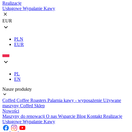
Realizacje
Usługowe Wypalanie Kawy
EUR
PLN
EUR
PL
EN
Nasze produkty
Coffed Coffee Roasters
Palarnia kawy - wyposażenie
Używane
maszyny
Coffed Sklep
Nowości
Maszyny do renowacji
O nas
Wsparcie
Blog
Kontakt
Realizacje
Usługowe Wypalanie Kawy